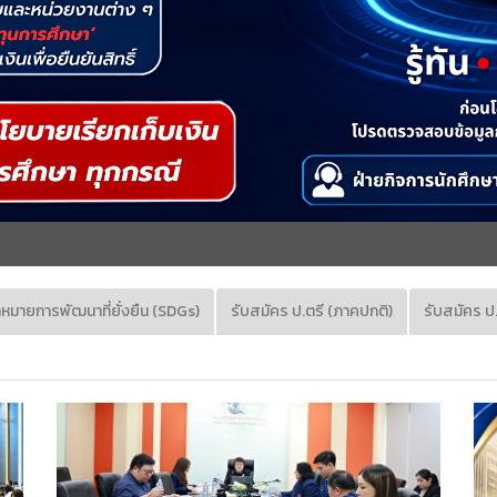
าหมายการพัฒนาที่ยั่งยืน (SDGs)
รับสมัคร ป.ตรี (ภาคปกติ)
รับสมัคร ป