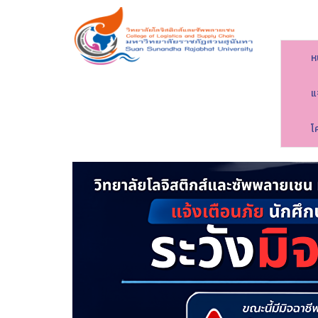
ห
แ
โ