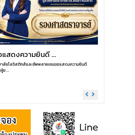
อแสดงความยินดี ...
ยาลัยโลจิสติกส์และซัพพลายเชนขอแสดงความยินดี
ผู้ช ...