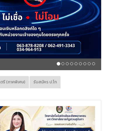
CLS
.ตรี (ภาคพิเศษ)
รับสมัคร ป.โท