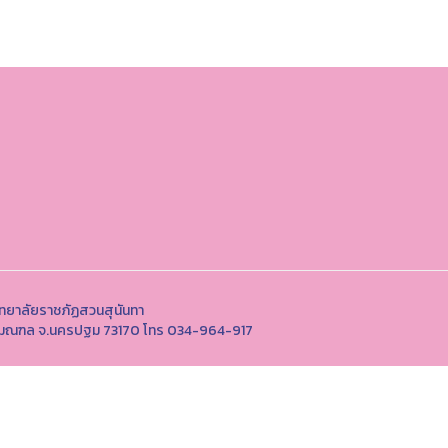
ิทยาลัยราชภัฏสวนสุนันทา
พุทธมณฑล จ.นครปฐม 73170 โทร 034-964-917