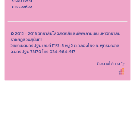
SSRU Event
การจองห้อง
© 2012 - 2016 วิทยาลัยโลจิสติกส์และซัพพลายเชน มหาวิทยาลัย
ราชภัฏสวนสุนันทา
วิทยาเขตนครปฐม เลขที่ 111/3-5 หมู่ 2 ต.คลองโยง อ. พุทธมณฑล
จ.นครปฐม 73170 โทร 034-964-917
ติดตามได้ทาง
");