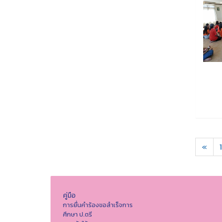
«
1
คู่มือ
การยื่นคำร้องขอสำเร็จการ
ศึกษา ป.ตรี