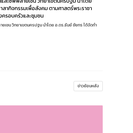
ิกส์และซัพพลายเชน วิทยาเขตนครปฐม นำโดย
ตอาสากิจกรรมเพื่อสังคม ตามศาสตร์พระราชา
ของครอบครัวและชุมชน
ลายเชน วิทยาเขตนครปฐม นำโดย อ.ดร.ธันย์ ชัยทร ได้จัดทำ
ข่าวย้อนหลัง