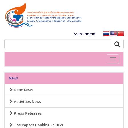
SSRU home
Toggle
navigati
News
Dean News
Activities News
Press Releases
The Impact Ranking - SDGs