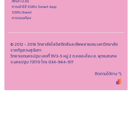
ศึกษา ป.ตรี
การเข้าใช้ SSRU Smart App
SSRU Event
การจองห้อง
© 2012 - 2016 วิทยาลัยโลจิสติกส์และซัพพลายเชน มหาวิทยาลัย
ราชภัฏสวนสุนันทา
วิทยาเขตนครปฐม เลขที่ 111/3-5 หมู่ 2 ต.คลองโยง อ. พุทธมณฑล
จ.นครปฐม 73170 โทร 034-964-917
ติดตามได้ทาง
");