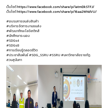
เว็บไซต์
https://www.facebook.com/share/p/1atmDkSTFJ/
เว็บไซต์
https://www.facebook.com/share/p/16aa2WNdVU/
#อบรมการขนส่งสินค้า
#บริหารจัดการงานขนส่ง
#พัฒนาทักษะโลจิสติกส์
#นักศึกษาระนอง
#SDGs4
#SDGs8
#การเรียนรู้ตลอดชีวิต
#ประชาสัมพันธ์
#SDG_SSRU
#SSRU
#มหาวิทยาลัยราชภัฏ
สวนสุนันทา