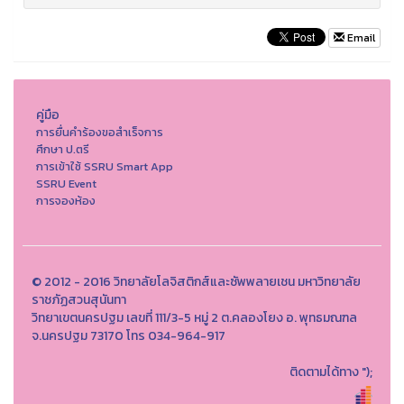
Email
คู่มือ
การยื่นคำร้องขอสำเร็จการ
ศึกษา ป.ตรี
การเข้าใช้ SSRU Smart App
SSRU Event
การจองห้อง
© 2012 - 2016 วิทยาลัยโลจิสติกส์และซัพพลายเชน มหาวิทยาลัย
ราชภัฏสวนสุนันทา
วิทยาเขตนครปฐม เลขที่ 111/3-5 หมู่ 2 ต.คลองโยง อ. พุทธมณฑล
จ.นครปฐม 73170 โทร 034-964-917
ติดตามได้ทาง
");