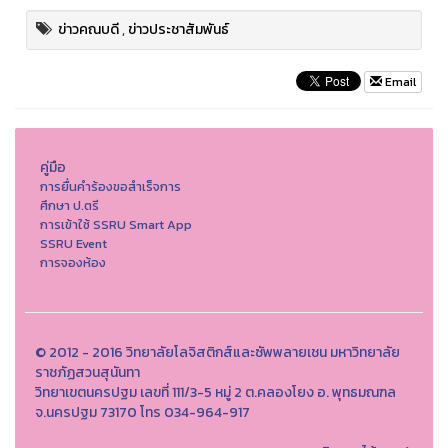
ข่าวคณบดี
,
ข่าวประชาสัมพันธ์
Email
คู่มือ
การยื่นคำร้องขอสำเร็จการ
ศึกษา ป.ตรี
การเข้าใช้ SSRU Smart App
SSRU Event
การจองห้อง
© 2012 - 2016 วิทยาลัยโลจิสติกส์และซัพพลายเชน มหาวิทยาลัย
ราชภัฏสวนสุนันทา
วิทยาเขตนครปฐม เลขที่ 111/3-5 หมู่ 2 ต.คลองโยง อ. พุทธมณฑล
จ.นครปฐม 73170 โทร 034-964-917