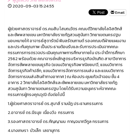
ผูดูแลเว็บ วิทยาลัยโลจิสติก2
2020-09-03 15:24:55
Email
ผู้ช่วยศาสตราจารย์ ดร.คมสัน โสมณวัตร คณบดีวิทยาลัยโลจิสติกส์
และซัพพลายเชน มหาวิทยาลัยราชภัฏสวนสุนันทา วิทยาเขตนครปฐม
มอบหมายให้ อาจารย์สุดารัตน์ พิมลรัตนกานต์ รองคณบดีฝ่ายแผนงาน
และประกันคุณภาพ เป็นประธานต้อนรับและรับการประเมินจากคณะ
กรรมการการตรวจประเมินคุณภาพการศึกษาภายใน ประจำปีการศึกษา
2562 พร้อมด้วย คณาจารย์หลักสูตรบริหารธุรกิจบัณฑิต สาขาวิชาการ
จัดการซัพพลายเชนธุรกิจ (แขนงวิชาธุรกิจพาณิชยนาวี, แขนงวิชาการ
จัดการธุรกิจค้าปลีก, แขนงวิชาการจัดการการขนส่ง และแขนงวิชาการ
จัดการการขนส่งสินค้าทางอากาศ ) ณ ห้องประชุมแก้วเจ้าจอม ชั้น 4
อาคาร 2 วิทยาลัยโลจิสติกส์และซัพพลายเชน มหาวิทยาลัยราชภัฏ
สวนสุนันทา วิทยาเขตนครปฐม โดยได้รับความอนุเคราะห์จากคณะ
กรรมการผู้ทรงคุณวุฒิ ดังต่อไปนี้
1.ผู้ช่วยศาสตราจารย์ ดร.สุมาลี รามนัฏ ประธานกรรมการ
2.อาจารย์ ดร.นีรนุช เนื่องวัง กรรมการ
3.รองศาสตราจารย์ ดร.กัญญามน กาญจนาทวีกูล กรรมการ
4.นางเกษรา บัวเล็ก เลขานุการ