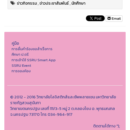
ข่าวกิจกรรม
,
ข่าวประชาสัมพันธ์
,
นักศึกษา
Email
คู่มือ
การยื่นคำร้องขอสำเร็จการ
ศึกษา ป.ตรี
การเข้าใช้ SSRU Smart App
SSRU Event
การจองห้อง
© 2012 - 2016 วิทยาลัยโลจิสติกส์และซัพพลายเชน มหาวิทยาลัย
ราชภัฏสวนสุนันทา
วิทยาเขตนครปฐม เลขที่ 111/3-5 หมู่ 2 ต.คลองโยง อ. พุทธมณฑล
จ.นครปฐม 73170 โทร 034-964-917
ติดตามได้ทาง
");