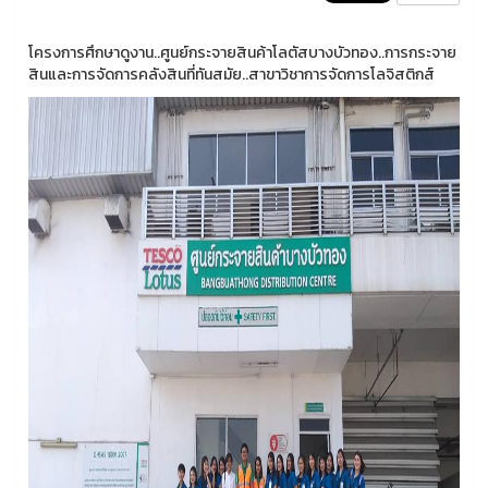
โครงการศึกษาดูงาน..ศูนย์กระจายสินค้าโลตัสบางบัวทอง..การกระจาย
สินและการจัดการคลังสินที่ทันสมัย..สาขาวิชาการจัดการโลจิสติกส์