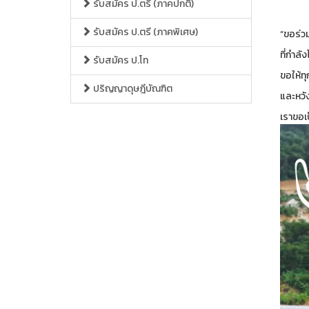
รับสมัคร ป.ตรี (ภาคปกติ)
รับสมัคร ป.ตรี (ภาคพิเศษ)
“ขอร่ว
ที่กำลั
รับสมัคร ป.โท
ขอให้ท
ปริญญาดุษฎีบัณฑิต
และหวั
เราขอเ