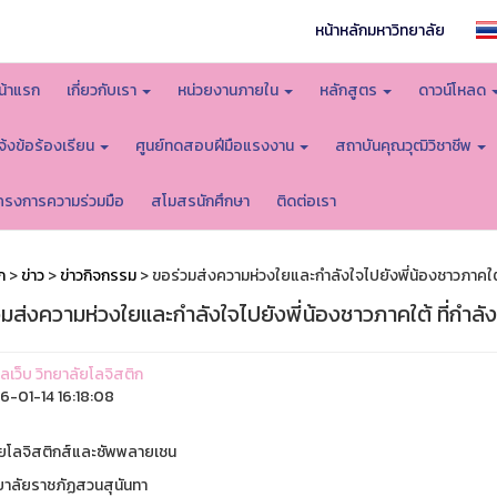
หน้าหลักมหาวิทยาลัย
น้าแรก
เกี่ยวกับเรา
หน่วยงานภายใน
หลักสูตร
ดาวน์โหลด
จ้งข้อร้องเรียน
ศูนย์ทดสอบฝีมือแรงงาน
สถาบันคุณวุฒิวิชาชีพ
ครงการความร่วมมือ
สโมสรนักศึกษา
ติดต่อเรา
ก
>
ข่าว
>
ข่าวกิจกรรม
> ขอร่วมส่งความห่วงใยและกำลังใจไปยังพี่น้องชาวภาคใต้ 
มส่งความห่วงใยและกำลังใจไปยังพี่น้องชาวภาคใต้ ที่กำลัง
แลเว็บ วิทยาลัยโลจิสติก
-01-14 16:18:08
ัยโลจิสติกส์และซัพพลายเชน
ยาลัยราชภัฏสวนสุนันทา