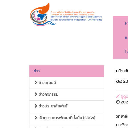
ห
แ
โ
ข่าว
หน้าหลั
ขอร่ว
ข่าวคณบดี
ข่าวกิจกรรม
ผู้ดู
2026
ข่าวประชาสัมพันธ์
วิทยาล
เป้าหมายการพัฒนาที่ยั่งยืน (SDGs)
มหาวิท