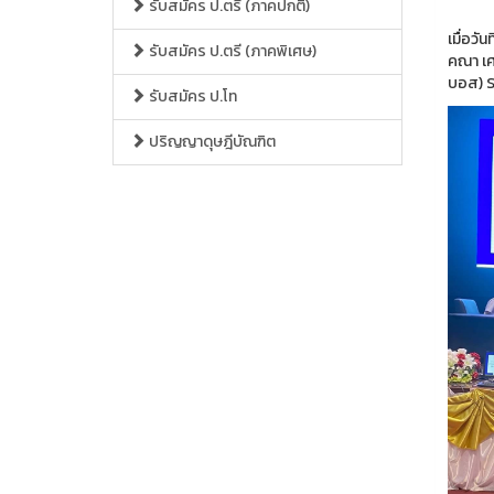
รับสมัคร ป.ตรี (ภาคปกติ)
เมื่อวั
รับสมัคร ป.ตรี (ภาคพิเศษ)
คณา เศ
บอส) S
รับสมัคร ป.โท
ปริญญาดุษฎีบัณฑิต