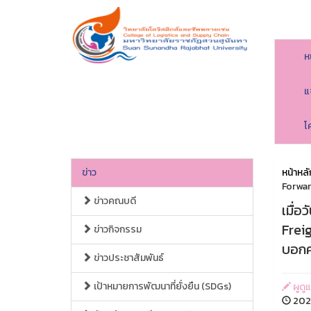
ห
แ
โ
ข่าว
หน้าหลั
Forwar
ข่าวคณบดี
เมื่อ
Frei
ข่าวกิจกรรม
บอกค
ข่าวประชาสัมพันธ์
เป้าหมายการพัฒนาที่ยั่งยืน (SDGs)
ผูดู
2024