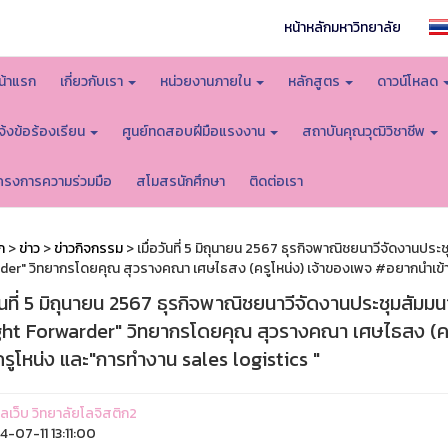
หน้าหลักมหาวิทยาลัย
น้าแรก
เกี่ยวกับเรา
หน่วยงานภายใน
หลักสูตร
ดาวน์โหลด
จ้งข้อร้องเรียน
ศูนย์ทดสอบฝีมือแรงงาน
สถาบันคุณวุฒิวิชาชีพ
ครงการความร่วมมือ
สโมสรนักศึกษา
ติดต่อเรา
ก
>
ข่าว
>
ข่าวกิจกรรม
> เมื่อวันที่ 5 มิถุนายน 2567 ธุรกิจพาณิชยนาวีจัดงานประ
der" วิทยากรโดยคุณ สุวรางคณา เศษไธสง (ครูโหน่ง) เจ้าของเพจ #อยากนำเข้า
วันที่ 5 มิถุนายน 2567 ธุรกิจพาณิชยนาวีจัดงานประชุมสัมม
ght Forwarder" วิทยากรโดยคุณ สุวรางคณา เศษไธสง (คร
รูโหน่ง และ"การทำงาน sales logistics "
แลเว็บ วิทยาลัยโลจิสติก2
-07-11 13:11:00