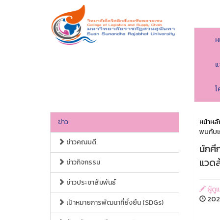
ห
แ
โ
ข่าว
หน้าหลั
พบกับเ
ข่าวคณบดี
นักศ
แวดล
ข่าวกิจกรรม
ข่าวประชาสัมพันธ์
ผู้ดู
2024
เป้าหมายการพัฒนาที่ยั่งยืน (SDGs)