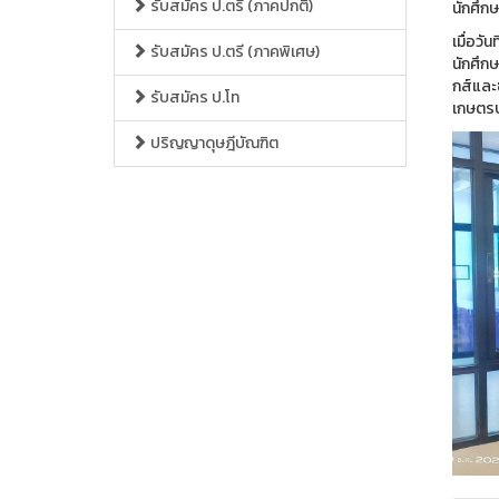
รับสมัคร ป.ตรี (ภาคปกติ)
นักศึก
เมื่อว
รับสมัคร ป.ตรี (ภาคพิเศษ)
นักศึก
กส์และ
รับสมัคร ป.โท
เกษตรบ
ปริญญาดุษฎีบัณฑิต