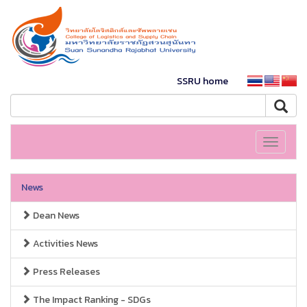
SSRU home
Toggle
navigati
News
Dean News
Activities News
Press Releases
The Impact Ranking - SDGs