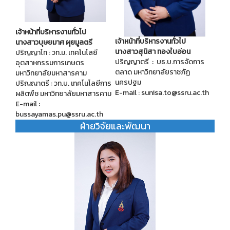
เจ้าหน้าที่บริหารงานทั่วไป
เจ้าหน้าที่บริหารงานทั่วไป
นางสาวบุษยมาศ ผุยมูลตรี
นางสาวสุนิสา ทองใบอ่อน
ปริญญาโท : วท.ม. เทคโนโลยี
ปริญญาตรี : บธ.บ.การจัดการ
อุตสาหกรรมการเกษตร
ตลาด มหาวิทยาลัยราชภัฏ
มหาวิทยาลัยมหาสารคาม
นครปฐม
ปริญญาตรี : วท.บ. เทคโนโลยีการ
E-mail : sunisa.to@ssru.ac.th
ผลิตพืช มหาวิทยาลัยมหาสารคาม
E-mail :
bussayamas.pu@ssru.ac.th
ฝ่ายวิจัยและพัฒนา