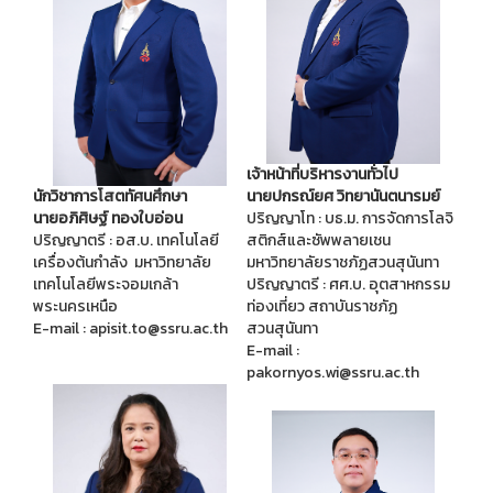
เจ้าหน้าที่บริหารงานทั่วไป
นักวิชาการโสตทัศนศึกษา
นายปกรณ์ยศ วิทยานันตนารมย์
นายอภิศิษฐ์ ทองใบอ่อน
ปริญญาโท : บธ.ม. การจัดการโลจิ
ปริญญาตรี : อส.บ. เทคโนโลยี
สติกส์และซัพพลายเชน
เครื่องต้นกำลัง มหาวิทยาลัย
มหาวิทยาลัยราชภัฏสวนสุนันทา
เทคโนโลยีพระจอมเกล้า
ปริญญาตรี : ศศ.บ. อุตสาหกรรม
พระนครเหนือ
ท่องเที่ยว สถาบันราชภัฏ
E-mail : apisit.to@ssru.ac.th
สวนสุนันทา
E-mail :
pakornyos.wi@ssru.ac.th