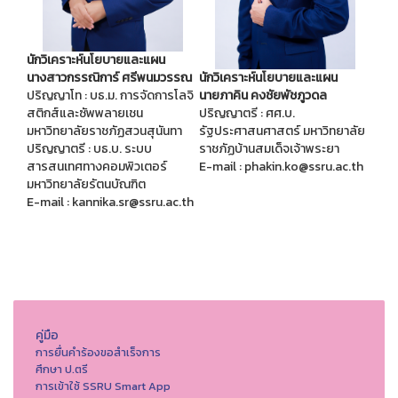
นักวิเคราะห์นโยบายและแผน
นางสาวกรรณิการ์ ศรีพนมวรรณ
นักวิเคราะห์นโยบายและแผน
ปริญญาโท : บธ.ม. การจัดการโลจิ
นายภาคิน คงชัยพัชภูวดล
สติกส์และซัพพลายเชน
ปริญญาตรี : ศศ.บ.
มหาวิทยาลัยราชภัฏสวนสุนันทา
รัฐประศาสนศาสตร์ มหาวิทยาลัย
ปริญญาตรี : บธ.บ. ระบบ
ราชภัฏบ้านสมเด็จเจ้าพระยา
สารสนเทศทางคอมพิวเตอร์
E-mail : phakin.ko@ssru.ac.th
มหาวิทยาลัยรัตนบัณฑิต
E-mail : kannika.sr@ssru.ac.th
คู่มือ
การยื่นคำร้องขอสำเร็จการ
ศึกษา ป.ตรี
การเข้าใช้ SSRU Smart App