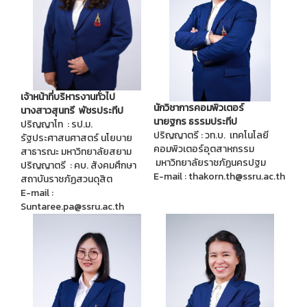
เจ้าหน้าที่บริหารงานทั่วไป
นักวิชาการคอมพิวเตอร์
นางสาวสุนทรี พัชรประทีป
นายฐกร ธรรมประทีป
ปริญญาโท : รป.ม.
ปริญญาตรี : วท.บ. เทคโนโลยี
รัฐประศาสนศาสตร์ นโยบาย
คอมพิวเตอร์อุตสาหกรรม
สาธารณะ มหาวิทยาลัยสยาม
มหาวิทยาลัยราชภัฏนครปฐม
ปริญญาตรี : คบ. สังคมศึกษา
E-mail : thakorn.th@ssru.ac.th
สถาบันราชภัฏสวนดุสิต
E-mail :
Suntaree.pa@ssru.ac.th