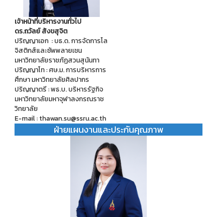
เจ้าหน้าที่บริหารงานทั่วไป
ดร.ถวัลย์ สังขสุจิต
ปริญญาเอก : บธ.ด. การจัดการโล
จิสติกส์และซัพพลายเชน
มหาวิทยาลัยราชภัฏสวนสุนันทา
ปริญญาโท : ศษ.ม. การบริหารการ
ศึกษา มหาวิทยาลัยศิลปากร
ปริญญาตรี : พธ.บ. บริหารรัฐกิจ
มหาวิทยาลัยมหาจุฬาลงกรณราช
วิทยาลัย
E-mail : thawan.su@ssru.ac.th
ฝ่ายแผนงานและประกันคุณภาพ