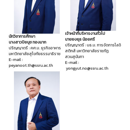
เจ้าหน้าที่บริหารงานทั่วไป
นักวิชาการศึกษา
นายยงยุธ น้อยศรี
นางสาวปิยนุช ทองมาก
ปริญญาตรี : บธ.บ. การจัดการโลจิ
ปริญญาตรี : คศ.บ. ธุรกิจอาหาร
สติกส์ มหาวิทยาลัยราชภัฏ
มหาวิทยาลัยสุโขทัยธรรมาธิราช
สวนสุนันทา
E-mail :
E-mail :
peyanoot.th@ssru.ac.th
yongyut.no@ssru.ac.th