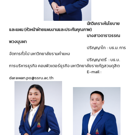
นักวิเคราะห์นโยบาย
และแผน (หัวหน้าฝ่ายแผนงานและประกันคุณภาพ)
นางสาวดาราวรรณ
พวงบุบผา
ปริญญาโท : บธ.ม. การ
จัดการทั่วไป มหาวิทยาลัยรามคำแหง
ปริญญาตรี : บธ.บ.
การบริหารธุรกิจ คอมพิวเตอร์ธุรกิจ มหาวิทยาลัยราชภัฏสวนดุสิต
E-mail :
darawan.po@ssru.ac.th