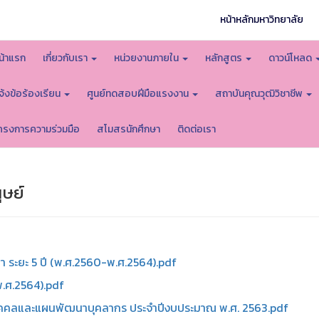
หน้าหลักมหาวิทยาลัย
น้าแรก
เกี่ยวกับเรา
หน่วยงานภายใน
หลักสูตร
ดาวน์โหลด
จ้งข้อร้องเรียน
ศูนย์ทดสอบฝีมือแรงงาน
สถาบันคุณวุฒิวิชาชีพ
ครงการความร่วมมือ
สโมสรนักศึกษา
ติดต่อเรา
ษย์
ระยะ 5 ปี (พ.ศ.2560-พ.ศ.2564).pdf
.ศ.2564).pdf
คคลและแผนพัฒนาบุคลากร ประจำปีงบประมาณ พ.ศ. 2563.pdf